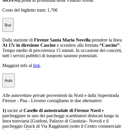
MONNI)
posta in prossimità della Visarno Arena.
Costo del biglietto tram: 1,70€
Bus
Dalla stazione di
Firenze Santa Maria Novella
prendere la linea
At 17c in direzione Cascine
e scendere alla fermata
“Cascine”
.
Tempo medio di percorrenza 15 minuti. In occasione dei concerti,
tutti i servizi pubblici di trasporto saranno potenziati.
Maggiori info al
link
.
Auto
Alle autovetture private provenienti da Nord e dalla Superstrada
Firenze - Pisa - Livorno consigliamo le due alternative:
1)
uscire al
Casello di autostradale di Firenze Nord
e
parcheggiare in uno dei parcheggi scambiatori dislocati lungo la
linea tranviaria [Guidoni, Palazzo di Giustizia– Novoli e il
parcheggio Quick di Via Ragghianti (sotto il Centro commerciale