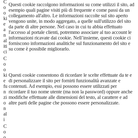
C
Questi cookie raccolgono informazioni su come utilizzi il sito, ad
o
esempio quali pagine visiti più di frequente e come passi da un
o
collegamento all'altro. Le informazioni raccolte sul sito aperto
ki
vengono unite, in modo aggregato, a quelle sull'utilizzo del sito
e
da parte di altre persone. Nel caso in cui tu abbia effettuato
a
l'accesso al portale clienti, potremmo associare al tuo account le
n
informazioni ricavate dai cookie. Nell’insieme, questi cookie ci
al
forniscono informazioni analitiche sul funzionamento del sito e
iti
su come è possibile migliorarlo.
ci
C
o
o
ki
Questi cookie consentono di ricordare le scelte effettuate da te e
e
di personalizzare il sito per fornirti funzionalità avanzate e
fu
contenuti. Ad esempio, essi possono essere utilizzati per
n
ricordare il tuo nome utente (ma non la password) oppure anche
zi
modifiche effettuate alle dimensioni del testo, al carattere e ad
o
altre parti delle pagine che possono essere personalizzate.
n
al
i
C
o
o