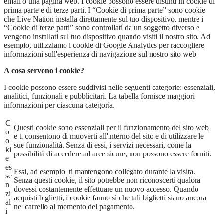
email o una pagina web. I cookie possono essere distinti in cookie di
prima parte e di terze parti. I “Cookie di prima parte” sono cookie
che Live Nation installa direttamente sul tuo dispositivo, mentre i
“Cookie di terze parti” sono controllati da un soggetto diverso e
vengono installati sul tuo dispositivo quando visiti il nostro sito. Ad
esempio, utilizziamo i cookie di Google Analytics per raccogliere
informazioni sull'esperienza di navigazione sul nostro sito web.
A cosa servono i cookie?
I cookie possono essere suddivisi nelle seguenti categorie: essenziali,
analitici, funzionali e pubblicitari. La tabella fornisce maggiori
informazioni per ciascuna categoria.
C
Questi cookie sono essenziali per il funzionamento del sito web
o
e ti consentono di muoverti all'interno del sito e di utilizzare le
o
sue funzionalità. Senza di essi, i servizi necessari, come la
ki
possibilità di accedere ad aree sicure, non possono essere forniti.
e
es
Essi, ad esempio, ti mantengono collegato durante la visita.
se
Senza questi cookie, il sito potrebbe non riconoscerti qualora
n
dovessi costantemente effettuare un nuovo accesso. Quando
zi
acquisti biglietti, i cookie fanno sì che tali biglietti siano ancora
al
nel carrello al momento del pagamento.
i