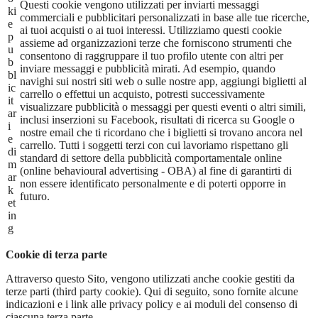
Questi cookie vengono utilizzati per inviarti messaggi
ki
commerciali e pubblicitari personalizzati in base alle tue ricerche,
e
ai tuoi acquisti o ai tuoi interessi. Utilizziamo questi cookie
p
assieme ad organizzazioni terze che forniscono strumenti che
u
consentono di raggruppare il tuo profilo utente con altri per
b
inviare messaggi e pubblicità mirati. Ad esempio, quando
bl
navighi sui nostri siti web o sulle nostre app, aggiungi biglietti al
ic
carrello o effettui un acquisto, potresti successivamente
it
visualizzare pubblicità o messaggi per questi eventi o altri simili,
ar
inclusi inserzioni su Facebook, risultati di ricerca su Google o
i
nostre email che ti ricordano che i biglietti si trovano ancora nel
e
carrello. Tutti i soggetti terzi con cui lavoriamo rispettano gli
di
standard di settore della pubblicità comportamentale online
m
(online behavioural advertising - OBA) al fine di garantirti di
ar
non essere identificato personalmente e di poterti opporre in
k
futuro.
et
in
g
Cookie di terza parte
Attraverso questo Sito, vengono utilizzati anche cookie gestiti da
terze parti (third party cookie). Qui di seguito, sono fornite alcune
indicazioni e i link alle privacy policy e ai moduli del consenso di
ciascuna terza parte.